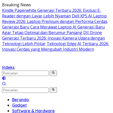
Langsung
Breaking News
ke
Kindle Paperwhite Generasi Terbaru 2026: Evolusi E-
konten
Reader dengan Layar Lebih Nyaman
Dell XPS AI Laptop
Review 2026: Laptop Premium dengan Performa Cerdas
Generasi Baru
Cara Merawat Laptop AI Generasi Baru
Agar Tetap Optimal dan Berumur Panjang
DJI Drone
Generasi Terbaru 2026: Inovasi Kamera Udara dengan
Teknologi Lebih Pintar
Teknologi Edge AI Terbaru 2026:
Inovasi Cerdas yang Mengubah Industri Modern
Indeks
Beranda
Gadget
Software & Hardware