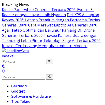
Langsung
Breaking News
ke
Kindle Paperwhite Generasi Terbaru 2026: Evolusi E-
konten
Reader dengan Layar Lebih Nyaman
Dell XPS AI Laptop
Review 2026: Laptop Premium dengan Performa Cerdas
Generasi Baru
Cara Merawat Laptop AI Generasi Baru
Agar Tetap Optimal dan Berumur Panjang
DJI Drone
Generasi Terbaru 2026: Inovasi Kamera Udara dengan
Teknologi Lebih Pintar
Teknologi Edge AI Terbaru 2026:
Inovasi Cerdas yang Mengubah Industri Modern
Indeks
Beranda
Gadget
Software & Hardware
Tips Tekno