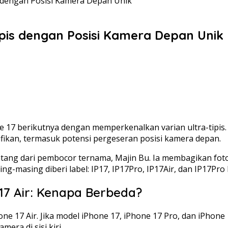
s dengan Posisi Kamera Depan Unik
ipis dengan Posisi Kamera Depan Unik
e 17 berikutnya dengan memperkenalkan varian ultra-tipis. 
fikan, termasuk potensi pergeseran posisi kamera depan.
ng dari pembocor ternama, Majin Bu. Ia membagikan foto p
ng-masing diberi label: IP17, IP17Pro, IP17Air, dan IP17Pro
17 Air: Kenapa Berbeda?
hone 17 Air. Jika model iPhone 17, iPhone 17 Pro, dan iPho
era di sisi kiri.