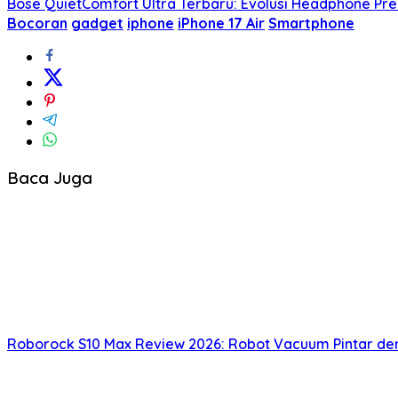
Bose QuietComfort Ultra Terbaru: Evolusi Headphone Pr
Bocoran
gadget
iphone
iPhone 17 Air
Smartphone
Baca Juga
Roborock S10 Max Review 2026: Robot Vacuum Pintar d