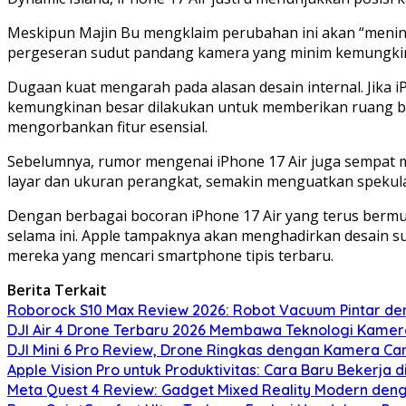
Meskipun Majin Bu mengklaim perubahan ini akan “mening
pergeseran sudut pandang kamera yang minim kemungkin
Dugaan kuat mengarah pada alasan desain internal. Jika 
kemungkinan besar dilakukan untuk memberikan ruang bagi
mengorbankan fitur esensial.
Sebelumnya, rumor mengenai iPhone 17 Air juga sempat m
layar dan ukuran perangkat, semakin menguatkan spekulas
Dengan berbagai bocoran iPhone 17 Air yang terus bermun
selama ini. Apple tampaknya akan menghadirkan desain su
mereka yang mencari smartphone tipis terbaru.
Berita Terkait
Roborock S10 Max Review 2026: Robot Vacuum Pintar d
DJI Air 4 Drone Terbaru 2026 Membawa Teknologi Kamera
DJI Mini 6 Pro Review, Drone Ringkas dengan Kamera Ca
Apple Vision Pro untuk Produktivitas: Cara Baru Bekerja 
Meta Quest 4 Review: Gadget Mixed Reality Modern deng