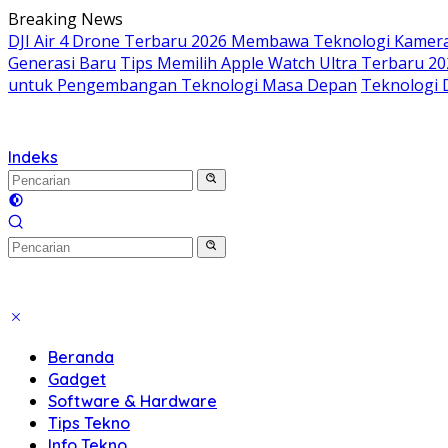
Langsung
Breaking News
ke
DJI Air 4 Drone Terbaru 2026 Membawa Teknologi Kamera 
konten
Generasi Baru
Tips Memilih Apple Watch Ultra Terbaru 20
untuk Pengembangan Teknologi Masa Depan
Teknologi 
Indeks
Beranda
Gadget
Software & Hardware
Tips Tekno
Info Tekno