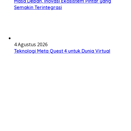
Masa Depan, Inovasi Ekosistem Pintar yang
Semakin Terintegrasi
4 Agustus 2026
Teknologi Meta Quest 4 untuk Dunia Virtual
Modern: Inovasi VR yang Mengubah Cara Interaksi
Digital 2026
3 Agustus 2026
Apple Vision Pro Mengubah Pengalaman Mixed
Reality dengan Teknologi Spatial Computing
Generasi Baru