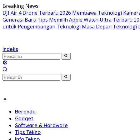
Langsung
Breaking News
ke
DJI Air 4 Drone Terbaru 2026 Membawa Teknologi Kamera 
konten
Generasi Baru
Tips Memilih Apple Watch Ultra Terbaru 20
untuk Pengembangan Teknologi Masa Depan
Teknologi 
Indeks
Beranda
Gadget
Software & Hardware
Tips Tekno
Info Tekno