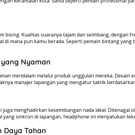
tengah keramaian kota. Sama seperti pemain profesional y
bising. Kualitas suaranya tajam dan seimbang, dengan frek
l di mana pun kamu berada. Seperti pemain bintang yang 
n yang Nyaman
laman mendalam melalui produk unggulan mereka. Desain 
yaknya manajer lapangan yang mengatur taktik berdasarkan
pi juga menghadirkan keseimbangan nada ideal. Ditenagai o
nal yang sinkron di lapangan, headphone ini menyatukan te
n Daya Tahan