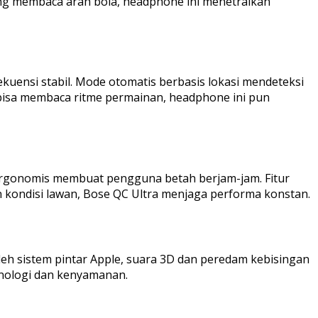
ang membaca arah bola, headphone ini menetralkan
uensi stabil. Mode otomatis berbasis lokasi mendeteksi
bisa membaca ritme permainan, headphone ini pun
ergonomis membuat pengguna betah berjam-jam. Fitur
 kondisi lawan, Bose QC Ultra menjaga performa konstan.
leh sistem pintar Apple, suara 3D dan peredam kebisingan
knologi dan kenyamanan.