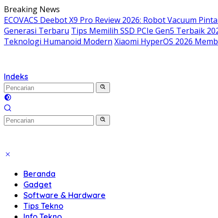
Langsung
Breaking News
ke
ECOVACS Deebot X9 Pro Review 2026: Robot Vacuum Pint
konten
Generasi Terbaru
Tips Memilih SSD PCIe Gen5 Terbaik 2
Teknologi Humanoid Modern
Xiaomi HyperOS 2026 Memba
Indeks
Beranda
Gadget
Software & Hardware
Tips Tekno
Info Tekno