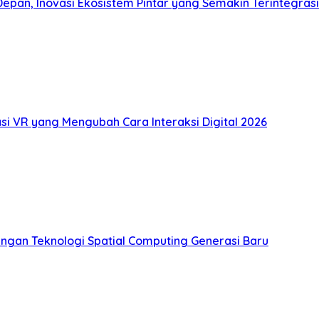
an, Inovasi Ekosistem Pintar yang Semakin Terintegrasi
asi VR yang Mengubah Cara Interaksi Digital 2026
ngan Teknologi Spatial Computing Generasi Baru