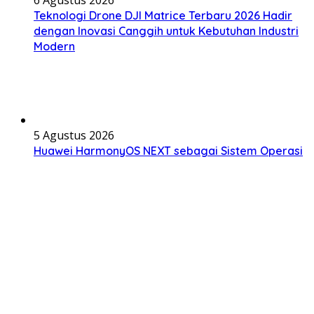
6 Agustus 2026
Teknologi Drone DJI Matrice Terbaru 2026 Hadir
dengan Inovasi Canggih untuk Kebutuhan Industri
Modern
5 Agustus 2026
Huawei HarmonyOS NEXT sebagai Sistem Operasi
Masa Depan, Inovasi Ekosistem Pintar yang
Semakin Terintegrasi
4 Agustus 2026
Teknologi Meta Quest 4 untuk Dunia Virtual
Modern: Inovasi VR yang Mengubah Cara Interaksi