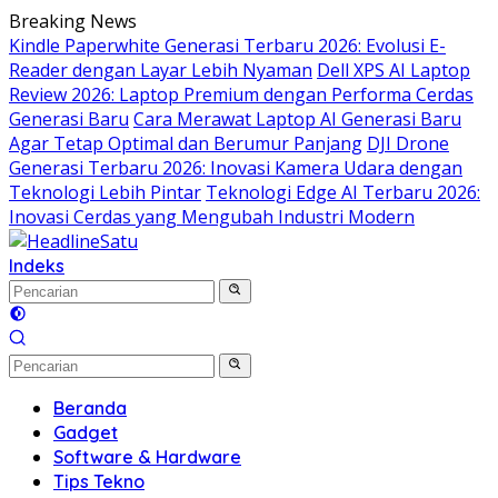
Langsung
Breaking News
ke
Kindle Paperwhite Generasi Terbaru 2026: Evolusi E-
konten
Reader dengan Layar Lebih Nyaman
Dell XPS AI Laptop
Review 2026: Laptop Premium dengan Performa Cerdas
Generasi Baru
Cara Merawat Laptop AI Generasi Baru
Agar Tetap Optimal dan Berumur Panjang
DJI Drone
Generasi Terbaru 2026: Inovasi Kamera Udara dengan
Teknologi Lebih Pintar
Teknologi Edge AI Terbaru 2026:
Inovasi Cerdas yang Mengubah Industri Modern
Indeks
Beranda
Gadget
Software & Hardware
Tips Tekno