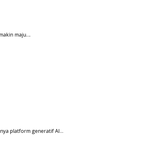
makin maju….
ya platform generatif AI…