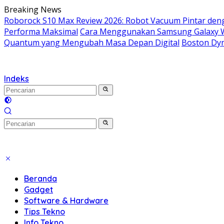
Langsung
Breaking News
ke
Roborock S10 Max Review 2026: Robot Vacuum Pintar de
konten
Performa Maksimal
Cara Menggunakan Samsung Galaxy Wat
Quantum yang Mengubah Masa Depan Digital
Boston Dyn
Indeks
Beranda
Gadget
Software & Hardware
Tips Tekno
Info Tekno