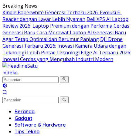
Langsung
Breaking News
ke
Kindle Paperwhite Generasi Terbaru 2026: Evolusi E-
konten
Reader dengan Layar Lebih Nyaman
Dell XPS AI Laptop
Review 2026: Laptop Premium dengan Performa Cerdas
Generasi Baru
Cara Merawat Laptop AI Generasi Baru
Agar Tetap Optimal dan Berumur Panjang
DJI Drone
Generasi Terbaru 2026: Inovasi Kamera Udara dengan
Teknologi Lebih Pintar
Teknologi Edge AI Terbaru 2026:
Inovasi Cerdas yang Mengubah Industri Modern
Indeks
Beranda
Gadget
Software & Hardware
Tips Tekno